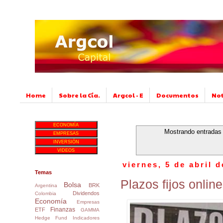
Home
Sobre la Cía.
Argcol - E
Documentos
No
ECONOMÍA
Mostrando entradas 
EMPRESAS
INVERSIÓN
VIDEOS
viernes, 5 de abril 
Temas
Plazos fijos online
Bolsa
BRK
Argentina
Dividendos
Colombia
Economía
Empresas
Finanzas
ETF
GAMMA
Hedge Fund
Indicadores