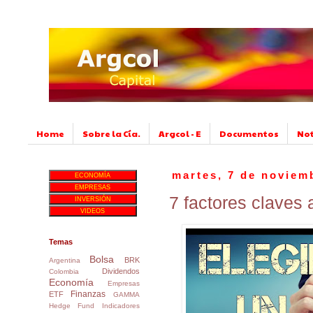
Home
Sobre la Cía.
Argcol - E
Documentos
No
martes, 7 de noviem
ECONOMÍA
EMPRESAS
7 factores claves 
INVERSIÓN
VIDEOS
Temas
Bolsa
BRK
Argentina
Dividendos
Colombia
Economía
Empresas
Finanzas
ETF
GAMMA
Hedge Fund
Indicadores